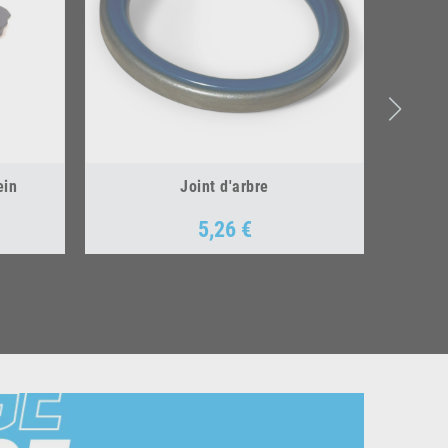
ein
Joint d'arbre
5,26 €
Prix