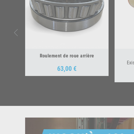
Roulement de roue arrière
Exi
63,00 €
Prix