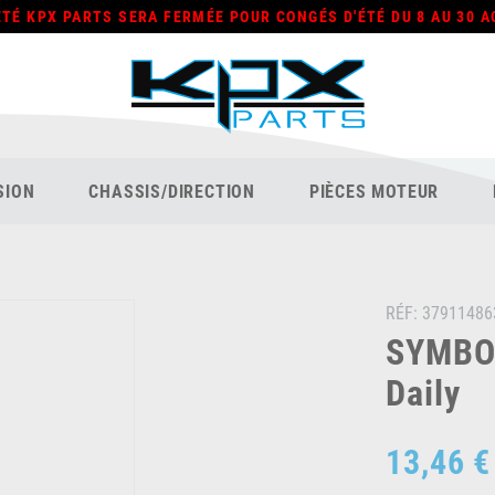
ÉTÉ KPX PARTS SERA FERMÉE POUR CONGÉS D'ÉTÉ DU 8 AU 30 A
SION
CHASSIS/DIRECTION
PIÈCES MOTEUR
RÉF:
37911486
SYMBOL
Daily
13,46 €