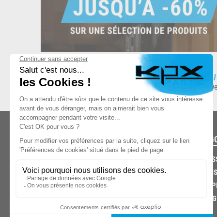
ESPACE DE STOCKAGE
L
8.500 produits en stock
De
CATÉG
CARROS
CHASSIS
03.85.32.96.74
ECHAPP
FREINAG
© 2026 -
KPX PARTS
- SITE CRÉÉ PAR
LET'S CLIC