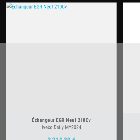
Échangeur EGR Neuf 210Cv
Iveco Daily MY2024
3 214,39 €
Prix