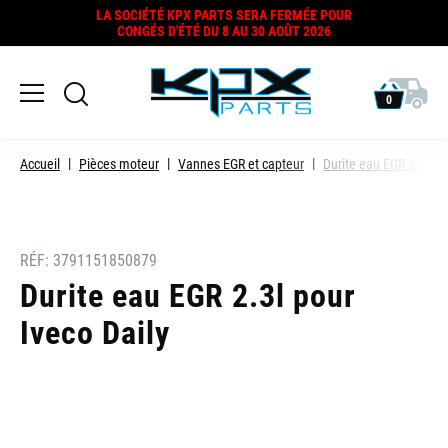
LA SOCIÉTÉ KPX PARTS SERA FERMÉE POUR
CONGÉS D'ÉTÉ DU 8 AU 30 AOÛT 2026
0
Accueil
Pièces moteur
Vannes EGR et capteur
Durite eau EGR 2.3l
RÉF:
3791151850879
Durite eau EGR 2.3l pour
Iveco Daily