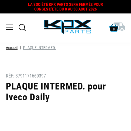
LA SOCIÉTÉ KPX PARTS SERA FERMÉE POUR
CONGÉS D'ÉTÉ DU 8 AU 30 AOÛT 2026
0
Accueil
PLAQUE INTERMED.
RÉF:
3791171660397
PLAQUE INTERMED. pour
Iveco Daily