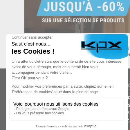
ESPACE DE STOCKAGE
L
8.500 produits en stock
De
CATÉG
CARROS
CHASSIS
03.85.32.96.74
ECHAPP
FREINAG
© 2026 -
KPX PARTS
- SITE CRÉÉ PAR
LET'S CLIC