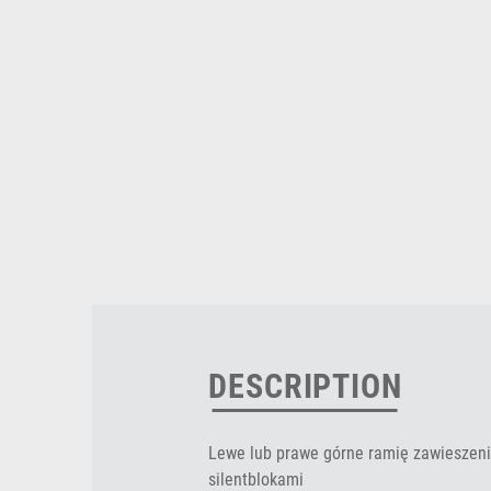
DESCRIPTION
Lewe lub prawe górne ramię zawieszenia
silentblokami