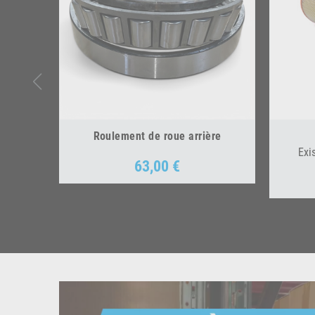
Roulement de roue arrière
Exi
63,00 €
Prix