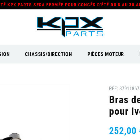
ÉTÉ KPX PARTS SERA FERMÉE POUR CONGÉS D'ÉTÉ DU 8 AU 30 A
SION
CHASSIS/DIRECTION
PIÈCES MOTEUR
RÉF:
37911867
Bras d
pour Iv
252,00 