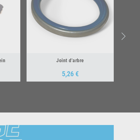
ein
Joint d'arbre
5,26 €
Prix