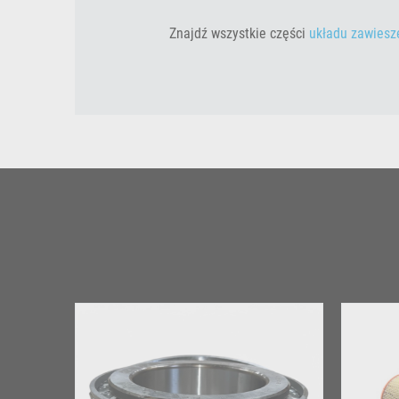
Znajdź wszystkie części
układu zawiesze