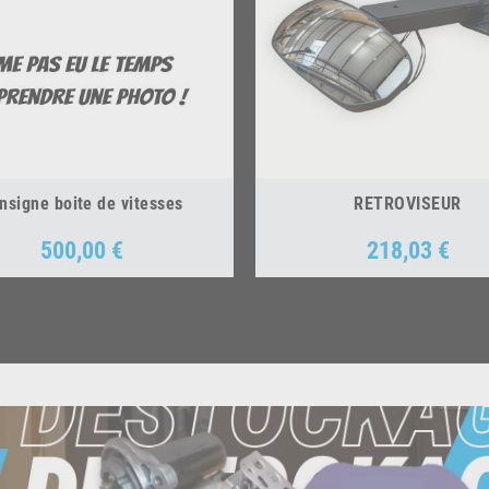
nsigne boite de vitesses
RETROVISEUR
500,00 €
218,03 €
Prix
Prix