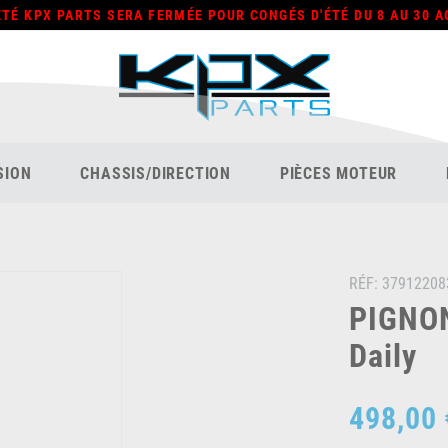
ÉTÉ KPX PARTS SERA FERMÉE POUR CONGÉS D'ÉTÉ DU 8 AU 30 A
SION
CHASSIS/DIRECTION
PIÈCES MOTEUR
RÉF:
37912208
PIGNON
Daily
498,00 