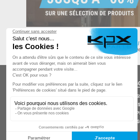
ESPACE DE STOCKAGE
L
8.500 produits en stock
De
CATÉG
CARROS
CHASSIS
03.85.32.96.74
ECHAPP
FREINAG
© 2026 -
KPX PARTS
- SITE CRÉÉ PAR
LET'S CLIC