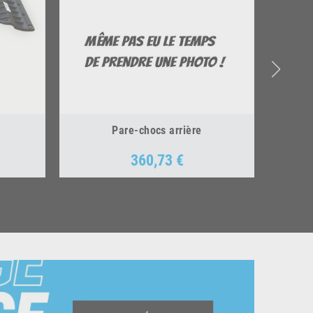
Pare-chocs arrière
360,73 €
Prix