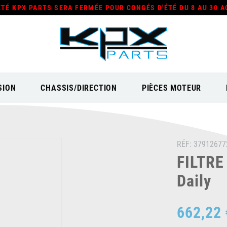
ÉTÉ KPX PARTS SERA FERMÉE POUR CONGÉS D'ÉTÉ DU 8 AU 30 A
SION
CHASSIS/DIRECTION
PIÈCES MOTEUR
RÉF:
37912677
FILTRE
Daily
662,22 