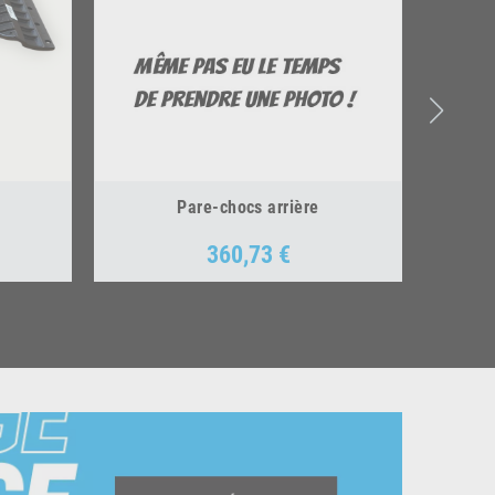
Pare-chocs arrière
360,73 €
Prix