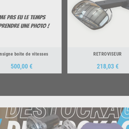
nsigne boite de vitesses
RETROVISEUR
500,00 €
218,03 €
Prix
Prix