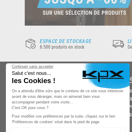
ESPACE DE STOCKAGE
L
8.500 produits en stock
De
CATÉG
CARROS
CHASSIS
03.85.32.96.74
ECHAPP
FREINAG
© 2026 -
KPX PARTS
- SITE CRÉÉ PAR
LET'S CLIC