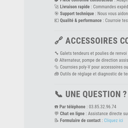
🚀
Livraison rapide
: Commandes expédié
🎯
Support technique
: Nous vous aidons
💶
Qualité & performance
: Courroie tes
🔗 ACCESSOIRES 
🔧 Galets tendeurs et poulies de renvoi
⚙️ Alternateur, pompe de direction assi
🔩 Courroies poly-V pour accessoires ou
🧰 Outils de réglage et diagnostic de t
📞 UNE QUESTION 
☎️
Par téléphone
: 03.85.32.96.74
💬
Chat en ligne
: Assistance directe sur
📝
Formulaire de contact
:
Cliquez ici