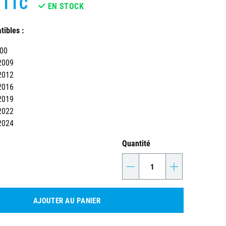
TTC
EN STOCK
ibles :
000
2009
2012
2016
2019
2022
2024
Quantité
-
+
AJOUTER AU PANIER