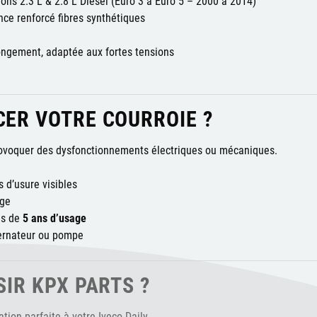
ions 2.3 L & 2.8 L Diesel (Euro 3 à Euro 5 – 2000 à 2014)
ce renforcé fibres synthétiques
longement, adaptée aux fortes tensions
ER VOTRE COURROIE ?
rovoquer des dysfonctionnements électriques ou mécaniques.
 d’usure visibles
age
us de
5 ans d’usage
ternateur ou pompe
IR KPX PARTS ?
tion parfaite à votre Iveco Daily