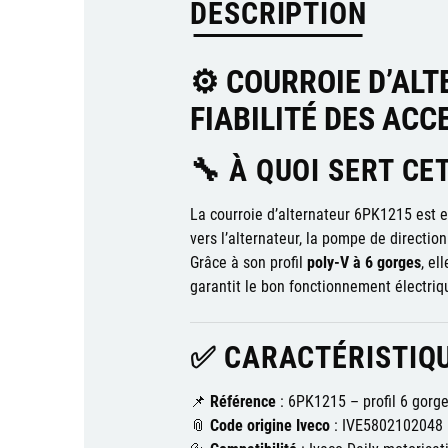
DESCRIPTION
⚙️ COURROIE D’ALT
FIABILITÉ DES ACC
🔧 À QUOI SERT CET
La courroie d’alternateur 6PK1215 est e
vers l’alternateur, la pompe de directio
Grâce à son profil
poly-V à 6 gorges
, el
garantit le bon fonctionnement électriq
✅ CARACTÉRISTIQU
📌
Référence
: 6PK1215 – profil 6 gorg
📎
Code origine Iveco
: IVE5802102048