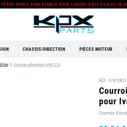
ÉTÉ KPX PARTS SERA FERMÉE POUR CONGÉS D'ÉTÉ DU 8 AU 30 A
SION
CHASSIS/DIRECTION
PIÈCES MOTEUR
0l hpi
Courroie alternateur 6PK1215
RÉF:
37912831
Courro
pour Iv
Courroie d’acce