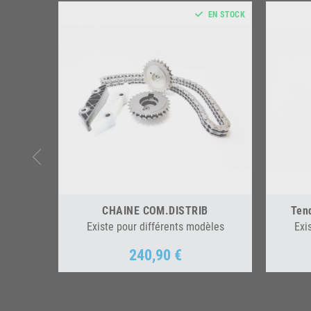
EN STOCK
CHAINE COM.DISTRIB
Tend
Existe pour différents modèles
Exi
240,90 €
Prix