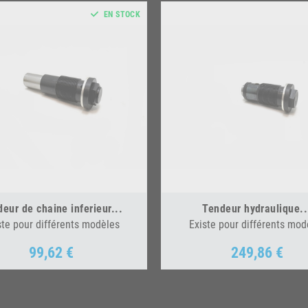
EN STOCK
eur de chaine inferieur...
Tendeur hydraulique..
ste pour différents modèles
Existe pour différents mod
99,62 €
249,86 €
Prix
Prix