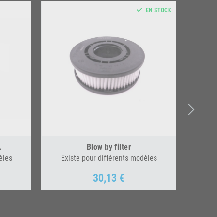
EN STOCK
.
Blow by filter
Tend
èles
Existe pour différents modèles
Exi
30,13 €
Prix