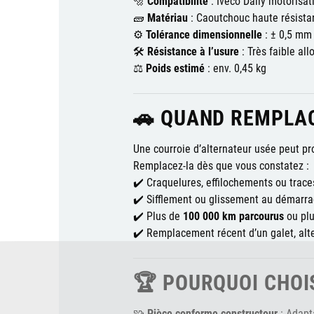
🔩
Compatibilité
: Iveco Daily motorisat
🧱
Matériau
: Caoutchouc haute résistan
⚙️
Tolérance dimensionnelle
: ± 0,5 mm
🛠️
Résistance à l’usure
: Très faible al
⚖️
Poids estimé
: env. 0,45 kg
🚗 QUAND REMPLAC
Une courroie d’alternateur usée peut p
Remplacez-la dès que vous constatez :
✔️ Craquelures, effilochements ou traces
✔️ Sifflement ou glissement au démarr
✔️ Plus de
100 000 km parcourus
ou pl
✔️ Remplacement récent d’un galet, al
🏆 POURQUOI CHOIS
🧩
Pièce conforme constructeur
: Adapta