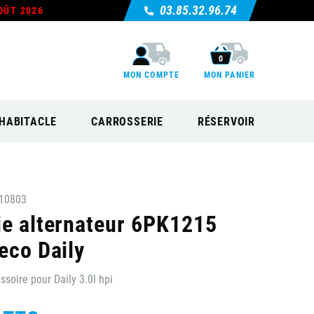
03.85.32.96.74
OÛT 2026
0
MON COMPTE
MON PANIER
HABITACLE
CARROSSERIE
RÉSERVOIR
10803
ie alternateur 6PK1215
eco Daily
ssoire pour Daily 3.0l hpi