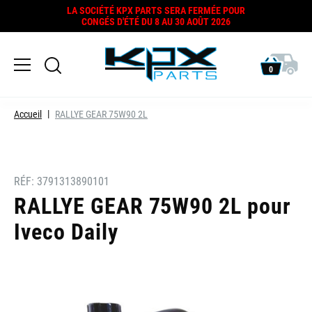
LA SOCIÉTÉ KPX PARTS SERA FERMÉE POUR
CONGÉS D'ÉTÉ DU 8 AU 30 AOÛT 2026
0
Accueil
RALLYE GEAR 75W90 2L
RÉF:
3791313890101
RALLYE GEAR 75W90 2L pour
Iveco Daily