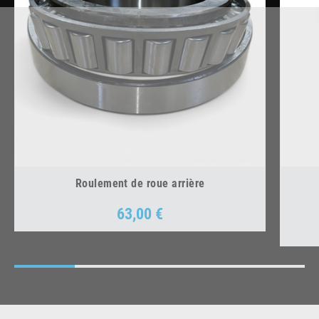
Roulement de roue arrière
63,00 €
Prix