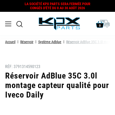
LA SOCIÉTÉ KPX PARTS SERA FERMÉE POUR
CONGÉS D'ÉTÉ DU 8 AU 30 AOÛT 2026
0
Accueil
Réservoir
Système Adblue
Réservoir AdBlue 35C 3.0l montage
RÉF:
3791314590123
Réservoir AdBlue 35C 3.0l
montage capteur qualité pour
Iveco Daily