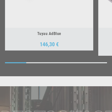
Tuyau AdBlue
146,30 €
Prix