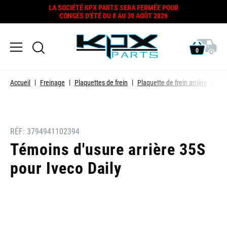
LA SOCIÉTÉ KPX PARTS SERA FERMÉE POUR
CONGÉS D'ÉTÉ DU 8 AU 30 AOÛT 2026
0
Accueil
Freinage
Plaquettes de frein
Plaquette de frein arrière
Tém
RÉF:
3794941102394
Témoins d'usure arrière 35S
pour Iveco Daily