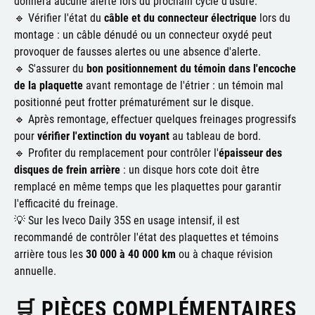
donnera aucune alerte lors du prochain cycle d'usure.
🔹 Vérifier l'état du
câble et du connecteur électrique
lors du
montage : un câble dénudé ou un connecteur oxydé peut
provoquer de fausses alertes ou une absence d'alerte.
🔹 S'assurer du
bon positionnement du témoin dans l'encoche
de la plaquette
avant remontage de l'étrier : un témoin mal
positionné peut frotter prématurément sur le disque.
🔹 Après remontage, effectuer quelques freinages progressifs
pour
vérifier l'extinction du voyant
au tableau de bord.
🔹 Profiter du remplacement pour contrôler l'
épaisseur des
disques de frein arrière
: un disque hors cote doit être
remplacé en même temps que les plaquettes pour garantir
l'efficacité du freinage.
💡 Sur les Iveco Daily 35S en usage intensif, il est
recommandé de contrôler l'état des plaquettes et témoins
arrière tous les
30 000 à 40 000 km
ou à chaque révision
annuelle.
🛒 PIÈCES COMPLÉMENTAIRES