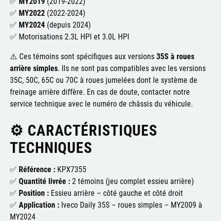
✅
MY2019
(2019-2022)
✅
MY2022
(2022-2024)
✅
MY2024
(depuis 2024)
✅ Motorisations 2.3L HPI et 3.0L HPI
⚠️ Ces témoins sont spécifiques aux versions
35S à roues
arrière simples
. Ils ne sont pas compatibles avec les versions
35C, 50C, 65C ou 70C à roues jumelées dont le système de
freinage arrière diffère. En cas de doute, contacter notre
service technique avec le numéro de châssis du véhicule.
⚙️ CARACTÉRISTIQUES
TECHNIQUES
✅
Référence :
KPX7355
✅
Quantité livrée :
2 témoins (jeu complet essieu arrière)
✅
Position :
Essieu arrière – côté gauche et côté droit
✅
Application :
Iveco Daily 35S – roues simples – MY2009 à
MY2024