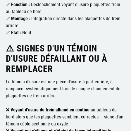
✅
Fonction :
Déclenchement voyant d'usure plaquettes frein
au tableau de bord
✅
Montage :
Intégration directe dans les plaquettes de frein
arrière
✅
État :
Neuf
⚠️ SIGNES D'UN TÉMOIN
D'USURE DÉFAILLANT OU À
REMPLACER
Le témoin d'usure est une pièce d'usure à part entière, à
remplacer systématiquement lors de chaque changement de
plaquettes de frein arrière.
❌
Voyant d'usure de frein allumé en continu
au tableau de
bord alors que les plaquettes semblent correctes — signe d'un
témoin câble sectionné ou oxydé
❌
Voyant qui s'allume et s'éteint de façon intermittente
—