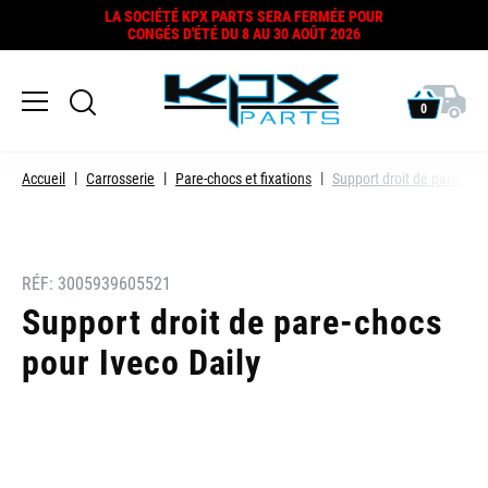
LA SOCIÉTÉ KPX PARTS SERA FERMÉE POUR
CONGÉS D'ÉTÉ DU 8 AU 30 AOÛT 2026
0
Accueil
Carrosserie
Pare-chocs et fixations
Support droit de pare-cho
RÉF:
3005939605521
Support droit de pare-chocs
pour Iveco Daily