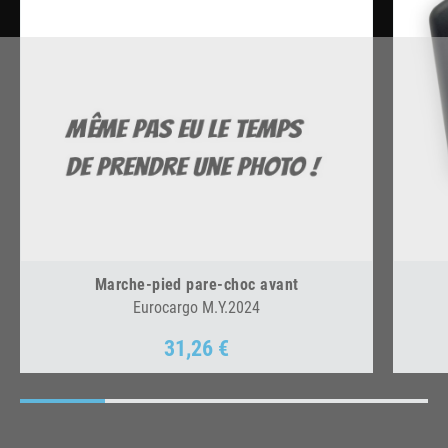
Marche-pied pare-choc avant
Eurocargo M.Y.2024
31,26 €
Prix