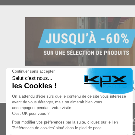
ESPACE DE STOCKAGE
L
8.500 produits en stock
De
CATÉG
CARROS