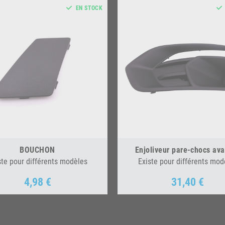
EN STOCK
BOUCHON
Enjoliveur pare-chocs ava
ste pour différents modèles
Existe pour différents mod
4,98 €
31,40 €
Prix
Prix