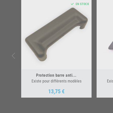
EN STOCK
Protection barre anti...
Existe pour différents modèles
Exi
13,75 €
Prix