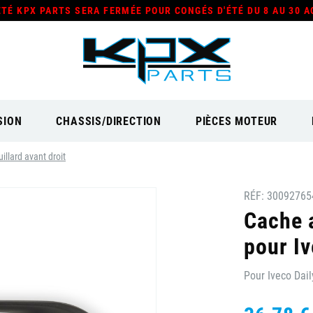
ÉTÉ KPX PARTS SERA FERMÉE POUR CONGÉS D'ÉTÉ DU 8 AU 30 A
SION
CHASSIS/DIRECTION
PIÈCES MOTEUR
illard avant droit
RÉF:
30092765
Cache a
pour Iv
Pour Iveco Dail