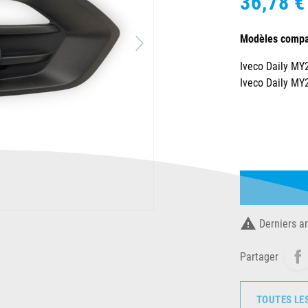
36,78 €
Modèles compat
Iveco Daily MY
Iveco Daily MY

Derniers ar
Partager
TOUTES LE