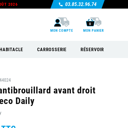
03.85.32.96.74
OÛT 2026
0
MON COMPTE
MON PANIER
HABITACLE
CARROSSERIE
RÉSERVOIR
44024
ntibrouillard avant droit
eco Daily
y