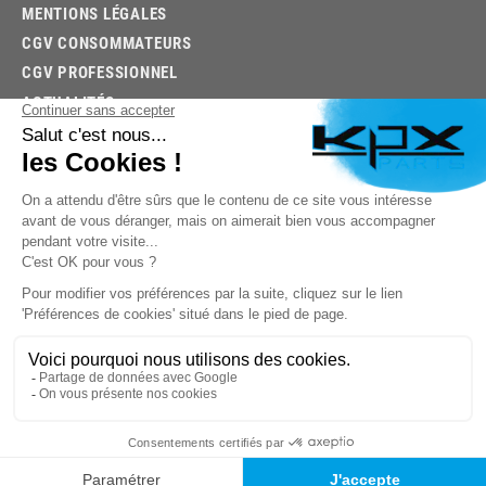
MENTIONS LÉGALES
CGV CONSOMMATEURS
CGV PROFESSIONNEL
ACTUALITÉS
03.85.32.96.74
© 2026 -
KPX PARTS
- SITE CRÉÉ PAR
LET'S CLIC
TROUVEZ LA BONNE PIÈCE RAPIDEMENT
03.85.32.96.74