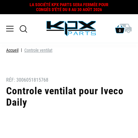
LA SOCIÉTÉ KPX PARTS SERA FERMÉE POUR
CONGÉS D'ÉTÉ DU 8 AU 30 AOÛT 2026
0
Accueil
Controle ventilat
RÉF:
3006051815768
Controle ventilat pour Iveco
Daily