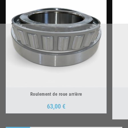
Roulement de roue arrière
63,00 €
Prix