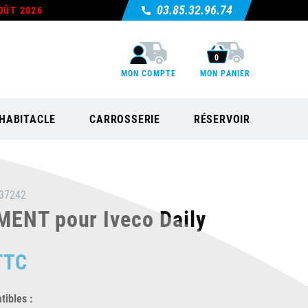
03.85.32.96.74
OÛT 2026
0
MON COMPTE
MON PANIER
HABITACLE
CARROSSERIE
RÉSERVOIR
37242
ENT pour Iveco Daily
TTC
ibles :