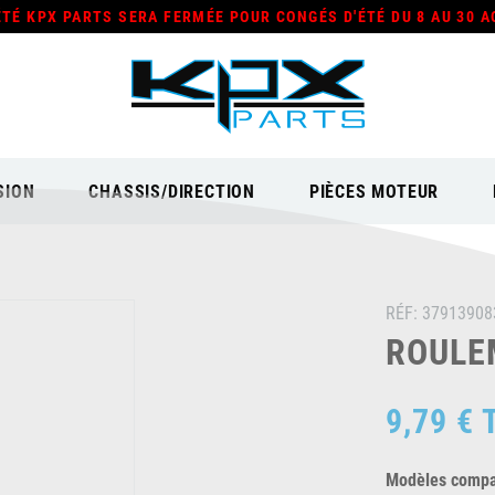
ÉTÉ KPX PARTS SERA FERMÉE POUR CONGÉS D'ÉTÉ DU 8 AU 30 A
SION
CHASSIS/DIRECTION
PIÈCES MOTEUR
RÉF:
37913908
ROULEM
9,79 €
Modèles compat