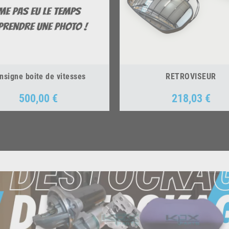
nsigne boite de vitesses
RETROVISEUR
500,00 €
218,03 €
Prix
Prix