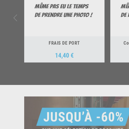
FRAIS DE PORT
Co
14,40 €
Prix