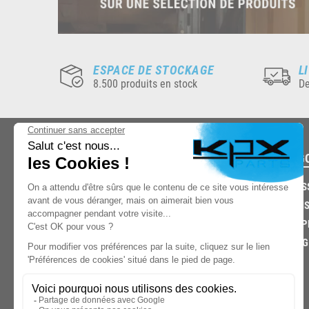
ESPACE DE STOCKAGE
L
8.500 produits en stock
De
CATÉG
CARROS
CHASSIS
03.85.32.96.74
ECHAPP
FREINAG
© 2026 -
KPX PARTS
- SITE CRÉÉ PAR
LET'S CLIC