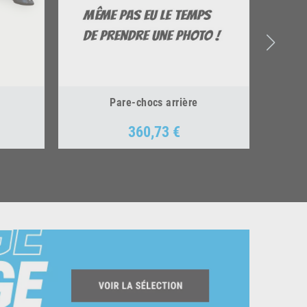
Pare-chocs arrière
360,73 €
Prix