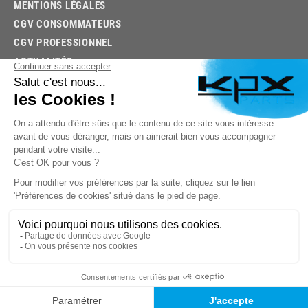
MENTIONS LÉGALES
CGV CONSOMMATEURS
CGV PROFESSIONNEL
ACTUALITÉS
03.85.32.96.74
© 2026 -
KPX PARTS
- SITE CRÉÉ PAR
LET'S CLIC
TROUVEZ LA BONNE PIÈCE RAPIDEMENT
03.85.32.96.74