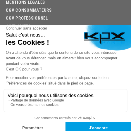
MENTIONS LÉGALES
CGV CONSOMMATEURS
CGV PROFESSIONNEL
ACTUALITÉS
03.85.32.96.74
© 2026 -
KPX PARTS
- SITE CRÉÉ PAR
LET'S CLIC
TROUVEZ LA BONNE PIÈCE RAPIDEMENT
03.85.32.96.74