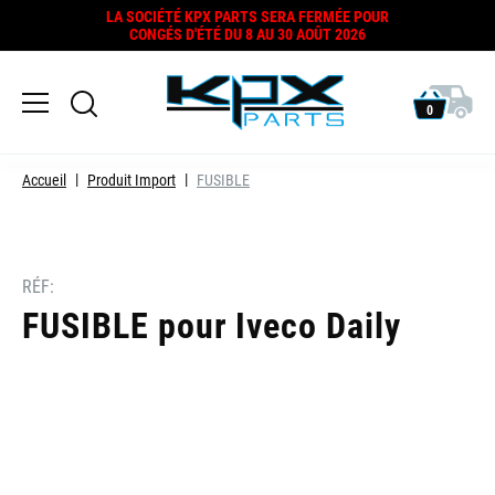
LA SOCIÉTÉ KPX PARTS SERA FERMÉE POUR
CONGÉS D'ÉTÉ DU 8 AU 30 AOÛT 2026
0
Accueil
Produit Import
FUSIBLE
RÉF:
FUSIBLE pour Iveco Daily