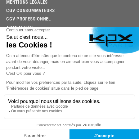
MENTIONS LÉGALES
CGV CONSOMMATEURS
CGV PROFESSIONNEL
ACTUALITÉS
03.85.32.96.74
© 2026 -
KPX PARTS
- SITE CRÉÉ PAR
LET'S CLIC
TROUVEZ LA BONNE PIÈCE RAPIDEMENT
03.85.32.96.74