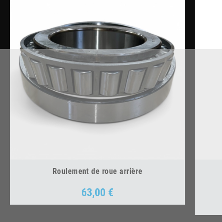
Roulement de roue arrière
63,00 €
Prix