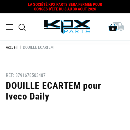
LA SOCIÉTÉ KPX PARTS SERA FERMÉE POUR
CONGÉS D'ÉTÉ DU 8 AU 30 AOÛT 2026
0
Accueil
DOUILLE ECARTEM
RÉF:
3791678503487
DOUILLE ECARTEM pour
Iveco Daily