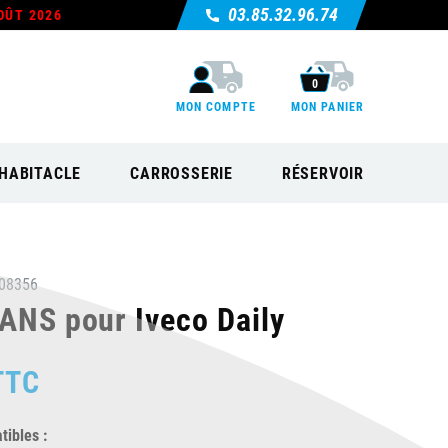
03.85.32.96.74
OÛT 2026
0
MON COMPTE
MON PANIER
HABITACLE
CARROSSERIE
RÉSERVOIR
08356
PANS pour Iveco Daily
TTC
ibles :