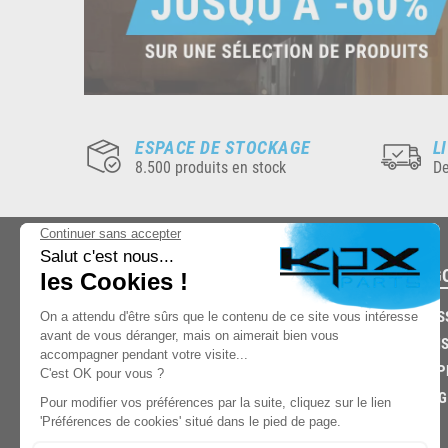
ESPACE DE STOCKAGE
L
8.500 produits en stock
De
CATÉG
CARROS
CHASSIS
03.85.32.96.74
ECHAPP
FREINAG
© 2026 -
KPX PARTS
- SITE CRÉÉ PAR
LET'S CLIC