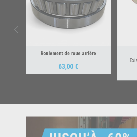
Roulement de roue arrière
Exi
63,00 €
Prix