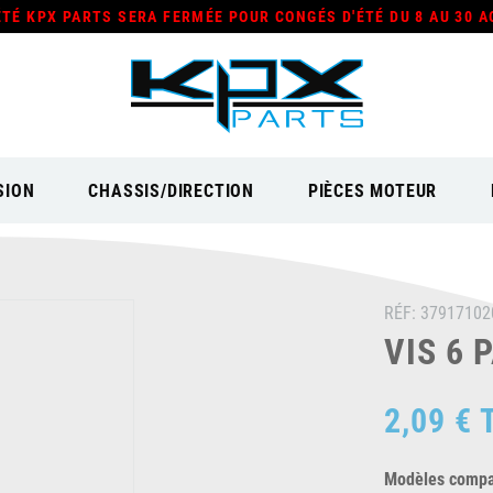
ÉTÉ KPX PARTS SERA FERMÉE POUR CONGÉS D'ÉTÉ DU 8 AU 30 A
SION
CHASSIS/DIRECTION
PIÈCES MOTEUR
RÉF:
37917102
VIS 6 
2,09 €
Modèles compat