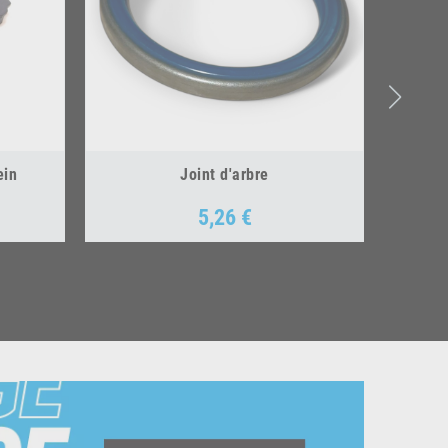
ein
Joint d'arbre
5,26 €
Prix