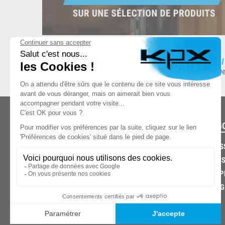
ESPACE DE STOCKAGE
L
8.500 produits en stock
De
CATÉG
CARROS
CHASSIS
03.85.32.96.74
ECHAPP
FREINAG
© 2026 -
KPX PARTS
- SITE CRÉÉ PAR
LET'S CLIC