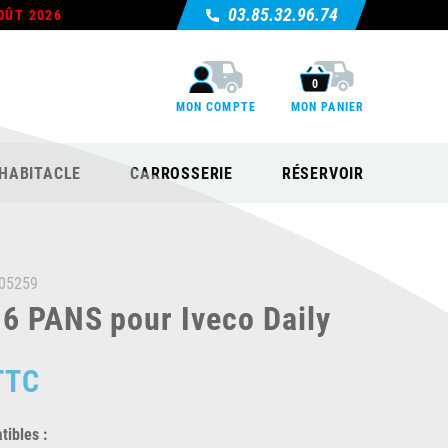
03.85.32.96.74
OÛT 2026
0
MON COMPTE
MON PANIER
HABITACLE
CARROSSERIE
RÉSERVOIR
05259
6 PANS pour Iveco Daily
TTC
ibles :