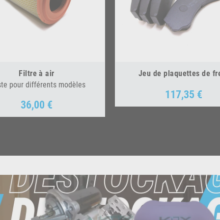
Filtre à air
Jeu de plaquettes de fr
ste pour différents modèles
117,35 €
Prix
36,00 €
Prix