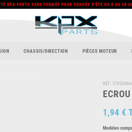
ÉTÉ KPX PARTS SERA FERMÉE POUR CONGÉS D'ÉTÉ DU 8 AU 30 A
SION
CHASSIS/DIRECTION
PIÈCES MOTEUR
RÉF:
37926066
ECROU 
1,94 €
Modèles compat