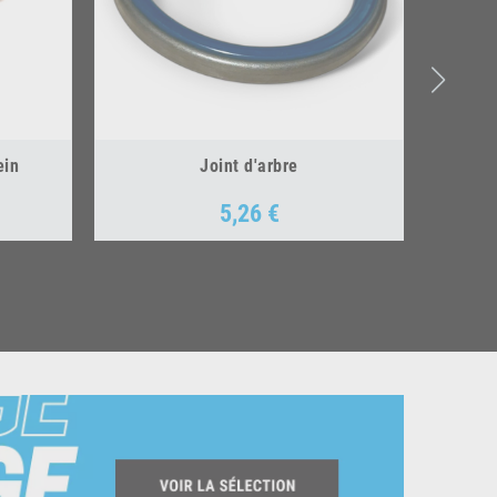
ein
Joint d'arbre
5,26 €
Prix