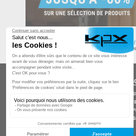
ESPACE DE STOCKAGE
L
8.500 produits en stock
De
CATÉG
CARROS
CHASSIS
03.85.32.96.74
ECHAPP
FREINAG
© 2026 -
KPX PARTS
- SITE CRÉÉ PAR
LET'S CLIC