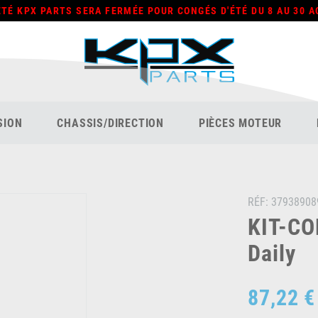
ÉTÉ KPX PARTS SERA FERMÉE POUR CONGÉS D'ÉTÉ DU 8 AU 30 A
SION
CHASSIS/DIRECTION
PIÈCES MOTEUR
RÉF:
37938908
KIT-CO
Daily
87,22 €