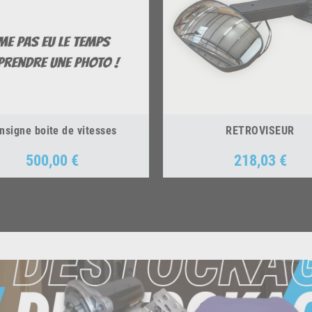
nsigne boite de vitesses
RETROVISEUR
500,00 €
218,03 €
Prix
Prix