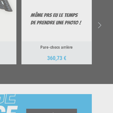
Pare-chocs arrière
360,73 €
Prix