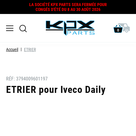
LA SOCIÉTÉ KPX PARTS SERA FERMÉE POUR
CONGÉS D'ÉTÉ DU 8 AU 30 AOÛT 2026
0
Accueil
ETRIER
RÉF:
3794009601197
ETRIER pour Iveco Daily