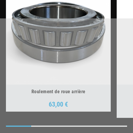
Roulement de roue arrière
63,00 €
Prix