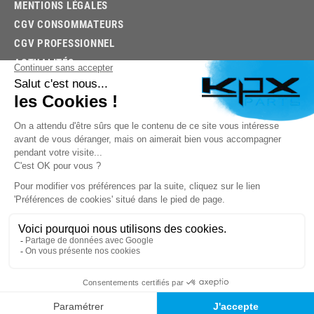
MENTIONS LÉGALES
CGV CONSOMMATEURS
CGV PROFESSIONNEL
ACTUALITÉS
03.85.32.96.74
© 2026 -
KPX PARTS
- SITE CRÉÉ PAR
LET'S CLIC
TROUVEZ LA BONNE PIÈCE RAPIDEMENT
03.85.32.96.74