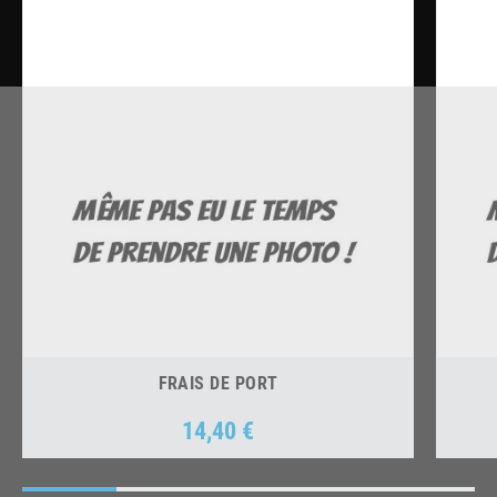
FRAIS DE PORT
14,40 €
Prix