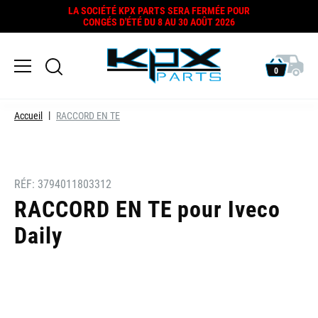
LA SOCIÉTÉ KPX PARTS SERA FERMÉE POUR
CONGÉS D'ÉTÉ DU 8 AU 30 AOÛT 2026
0
Accueil
RACCORD EN TE
RÉF:
3794011803312
RACCORD EN TE pour Iveco
Daily