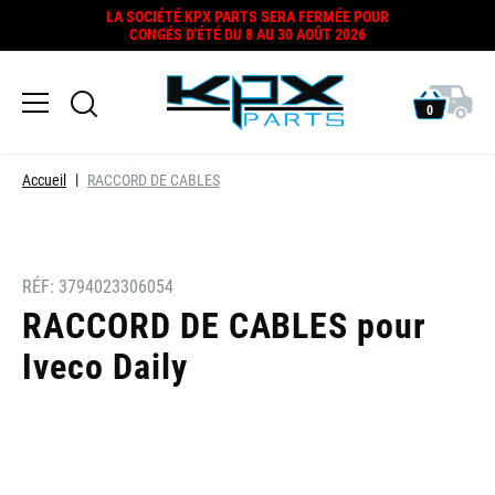
LA SOCIÉTÉ KPX PARTS SERA FERMÉE POUR
CONGÉS D'ÉTÉ DU 8 AU 30 AOÛT 2026
0
Accueil
RACCORD DE CABLES
RÉF:
3794023306054
RACCORD DE CABLES pour
Iveco Daily