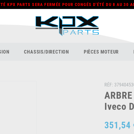
ÉTÉ KPX PARTS SERA FERMÉE POUR CONGÉS D'ÉTÉ DU 8 AU 30 A
SION
CHASSIS/DIRECTION
PIÈCES MOTEUR
RÉF:
37940453
ARBRE
Iveco D
351,54 