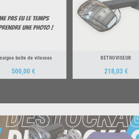
nsigne boite de vitesses
RETROVISEUR
500,00 €
218,03 €
Prix
Prix