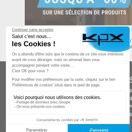
ESPACE DE STOCKAGE
L
8.500 produits en stock
De
CATÉG
CARROS
CHASSIS
03.85.32.96.74
ECHAPP
FREINAG
© 2026 -
KPX PARTS
- SITE CRÉÉ PAR
LET'S CLIC