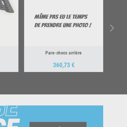
Pare-chocs arrière
360,73 €
Prix