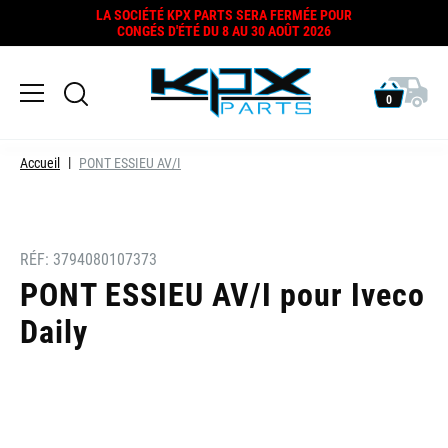
LA SOCIÉTÉ KPX PARTS SERA FERMÉE POUR
CONGÉS D'ÉTÉ DU 8 AU 30 AOÛT 2026
0
Accueil
PONT ESSIEU AV/I
RÉF:
3794080107373
PONT ESSIEU AV/I pour Iveco
Daily