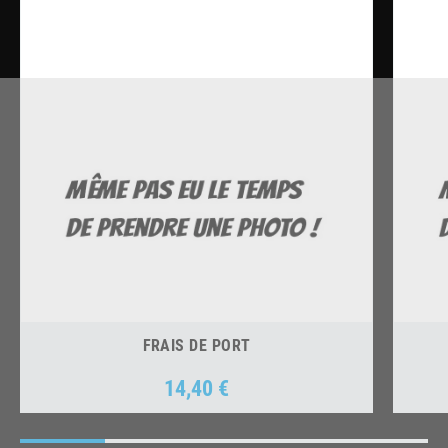
FRAIS DE PORT
14,40 €
Prix