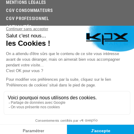
MENTIONS LÉGALES
CGV CONSOMMATEURS
CGV PROFESSIONNEL
ACTUALITÉS
03.85.32.96.74
© 2026 -
KPX PARTS
- SITE CRÉÉ PAR
LET'S CLIC
TROUVEZ LA BONNE PIÈCE RAPIDEMENT
03.85.32.96.74