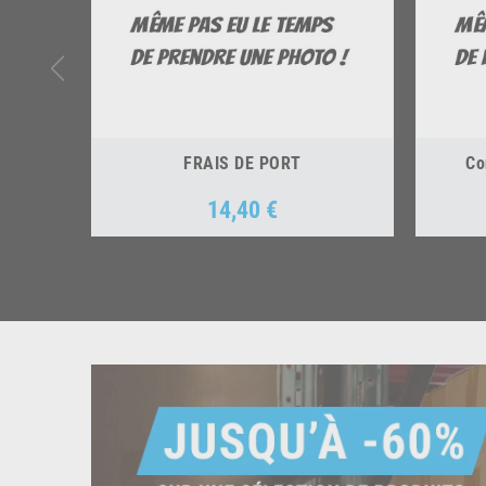
FRAIS DE PORT
Co
14,40 €
Prix