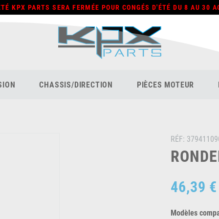
ÉTÉ KPX PARTS SERA FERMÉE POUR CONGÉS D'ÉTÉ DU 8 AU 30 A
SION
CHASSIS/DIRECTION
PIÈCES MOTEUR
RÉF:
37941109
RONDEL
46,39 €
Modèles compat