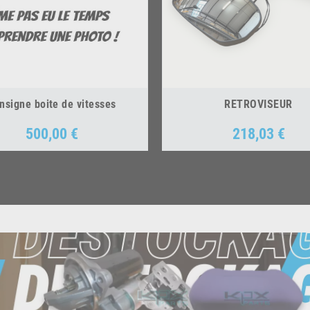
nsigne boite de vitesses
RETROVISEUR
500,00 €
218,03 €
Prix
Prix