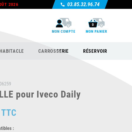
03.85.32.96.74
OÛT 2026
0
MON COMPTE
MON PANIER
HABITACLE
CARROSSERIE
RÉSERVOIR
06259
LE pour Iveco Daily
TTC
ibles :