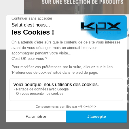
ESPACE DE STOCKAGE
L
8.500 produits en stock
De
CATÉG
CARROS
CHASSIS
03.85.32.96.74
ECHAPP
FREINAG
© 2026 -
KPX PARTS
- SITE CRÉÉ PAR
LET'S CLIC