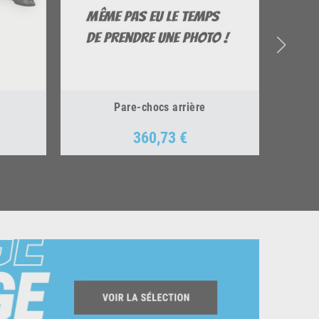
Pare-chocs arrière
360,73 €
Prix