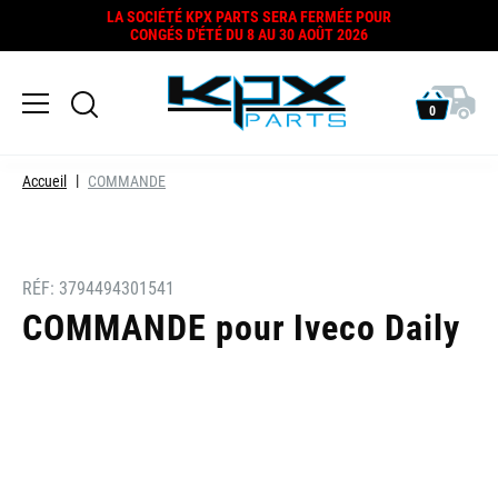
LA SOCIÉTÉ KPX PARTS SERA FERMÉE POUR
CONGÉS D'ÉTÉ DU 8 AU 30 AOÛT 2026
0
Accueil
COMMANDE
RÉF:
3794494301541
COMMANDE pour Iveco Daily