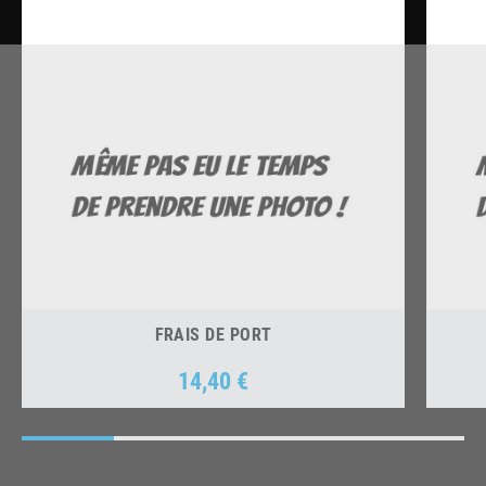
FRAIS DE PORT
14,40 €
Prix