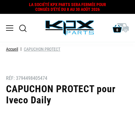
LA SOCIÉTÉ KPX PARTS SERA FERMÉE POUR
CONGÉS D'ÉTÉ DU 8 AU 30 AOÛT 2026
0
Accueil
CAPUCHON PROTECT
RÉF:
3794498405474
CAPUCHON PROTECT pour
Iveco Daily