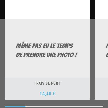
FRAIS DE PORT
14,40 €
Prix