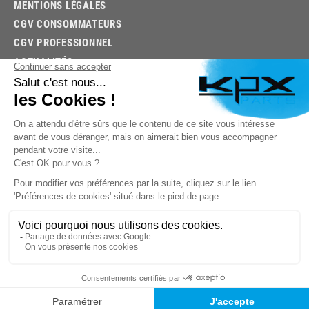
MENTIONS LÉGALES
CGV CONSOMMATEURS
CGV PROFESSIONNEL
ACTUALITÉS
03.85.32.96.74
© 2026 -
KPX PARTS
- SITE CRÉÉ PAR
LET'S CLIC
TROUVEZ LA BONNE PIÈCE RAPIDEMENT
03.85.32.96.74