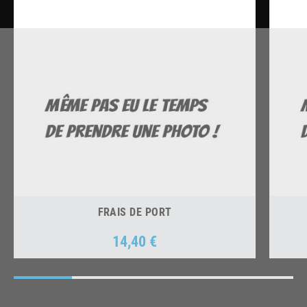
FRAIS DE PORT
14,40 €
Prix