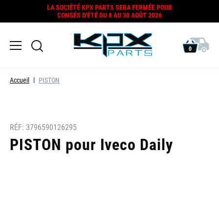
LA SOCIÉTÉ KPX PARTS SERA FERMÉE POUR
CONGÉS D'ÉTÉ DU 8 AU 30 AOÛT 2026
0
Accueil
PISTON
RÉF:
3796590126295
PISTON pour Iveco Daily