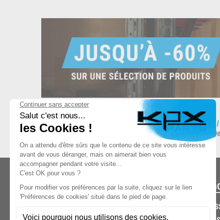
ESPACE DE STOCKAGE
L
8.500 produits en stock
De
CATÉG
CARROS
CHASSIS