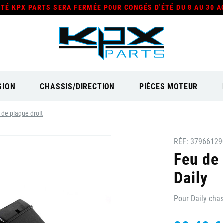
ÉTÉ KPX PARTS SERA FERMÉE POUR CONGÉS D'ÉTÉ DU 8 AU 30 A
SION
CHASSIS/DIRECTION
PIÈCES MOTEUR
 de plaque droit
RÉF:
37966129
Feu de 
Daily
Pour Daily chas