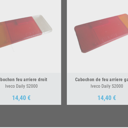
bochon feu arriere droit
Cabochon de feu arriere g
Iveco Daily S2000
Iveco Daily S2000
14,40 €
14,40 €
Prix
Prix