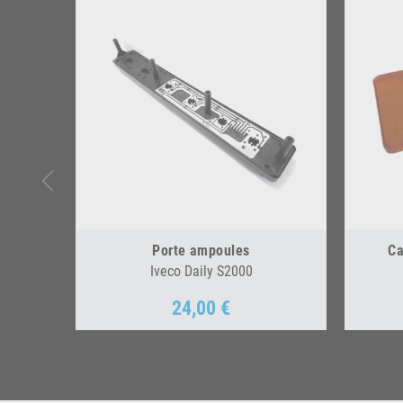
Porte ampoules
Ca
Iveco Daily S2000
24,00 €
Prix