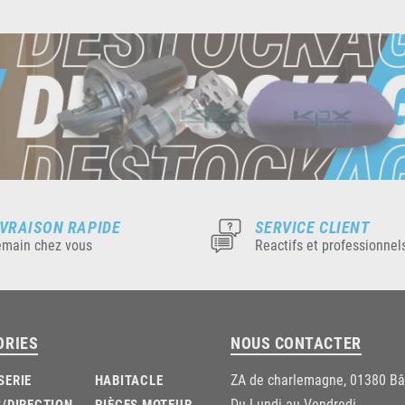
IVRAISON RAPIDE
SERVICE CLIENT
main chez vous
Reactifs et professionnel
ORIES
NOUS CONTACTER
ZA de charlemagne, 01380 B
SERIE
HABITACLE
Du Lundi au Vendredi
/DIRECTION
PIÈCES MOTEUR