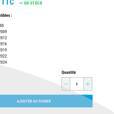
TTC
EN STOCK
ibles :
000
2009
2012
2016
2019
2022
2024
Quantité
-
+
AJOUTER AU PANIER