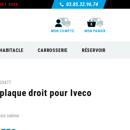
03.85.32.96.74
OÛT 2026
0
MON COMPTE
MON PANIER
HABITACLE
CARROSSERIE
RÉSERVOIR
03477
plaque droit pour Iveco
sis cabine