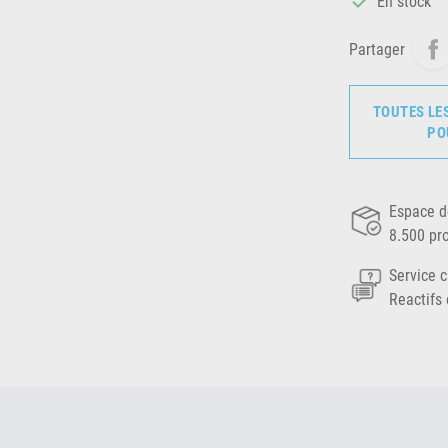

En stock
Partager
TOUTES LE
PO
Espace d
8.500 pr
Service c
Reactifs 