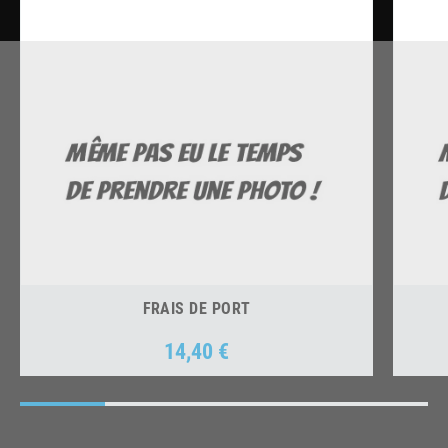
FRAIS DE PORT
14,40 €
Prix