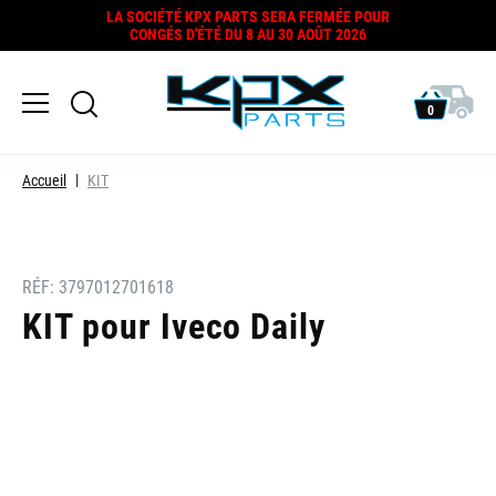
LA SOCIÉTÉ KPX PARTS SERA FERMÉE POUR
CONGÉS D'ÉTÉ DU 8 AU 30 AOÛT 2026
0
Accueil
KIT
RÉF:
3797012701618
KIT pour Iveco Daily