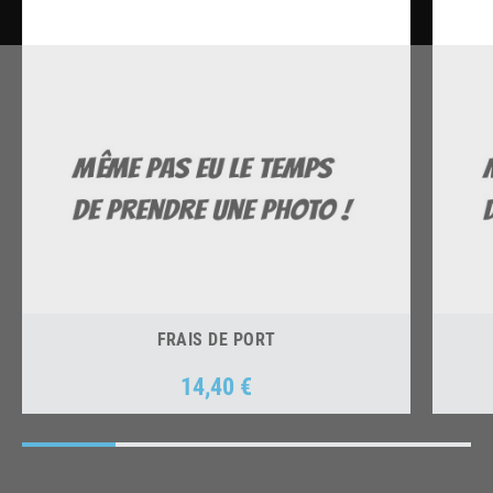
FRAIS DE PORT
14,40 €
Prix