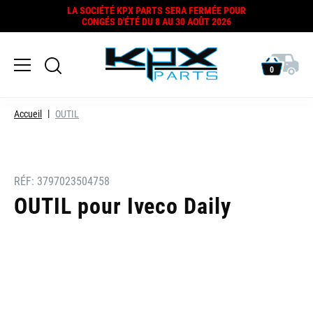
LA SOCIÉTÉ KPX PARTS SERA FERMÉE POUR
CONGÉS D'ÉTÉ DU 8 AU 30 AOÛT 2026
0
Accueil
OUTIL
RÉF:
3797023504758
OUTIL pour Iveco Daily