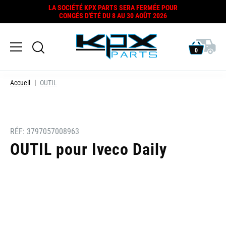
LA SOCIÉTÉ KPX PARTS SERA FERMÉE POUR
CONGÉS D'ÉTÉ DU 8 AU 30 AOÛT 2026
0
Accueil
OUTIL
RÉF:
3797057008963
OUTIL pour Iveco Daily