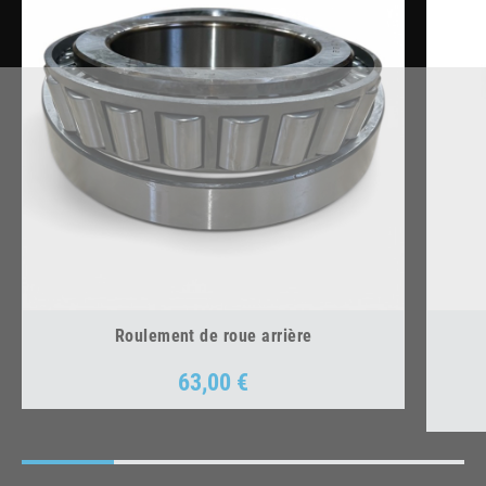
Roulement de roue arrière
63,00 €
Prix