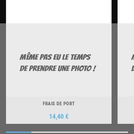
FRAIS DE PORT
14,40 €
Prix