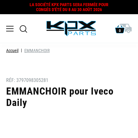
LA SOCIÉTÉ KPX PARTS SERA FERMÉE POUR
CONGÉS D'ÉTÉ DU 8 AU 30 AOÛT 2026
0
Accueil
EMMANCHOIR
RÉF:
3797098305281
EMMANCHOIR pour Iveco
Daily