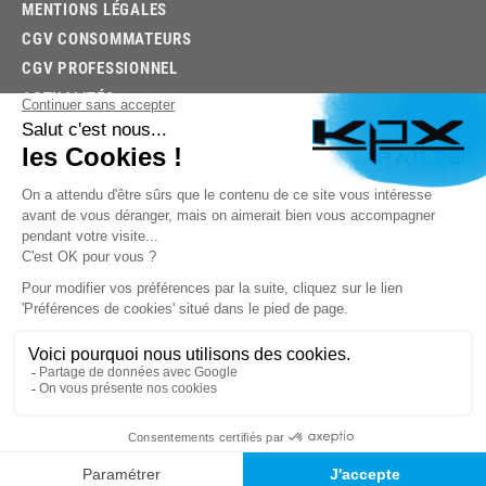
MENTIONS LÉGALES
CGV CONSOMMATEURS
CGV PROFESSIONNEL
ACTUALITÉS
03.85.32.96.74
© 2026 -
KPX PARTS
- SITE CRÉÉ PAR
LET'S CLIC
TROUVEZ LA BONNE PIÈCE RAPIDEMENT
03.85.32.96.74