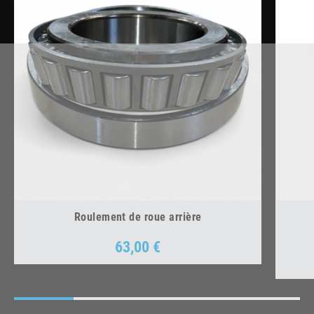
Roulement de roue arrière
63,00 €
Prix