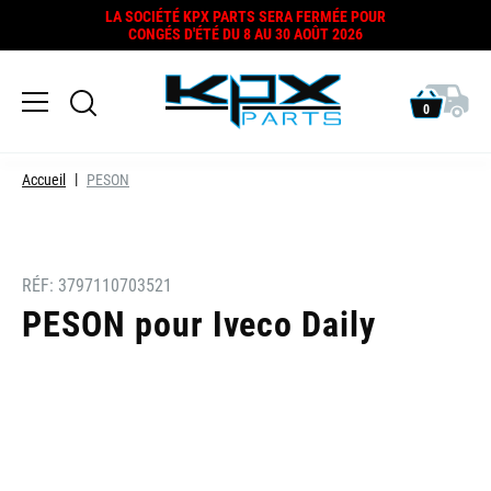
LA SOCIÉTÉ KPX PARTS SERA FERMÉE POUR
CONGÉS D'ÉTÉ DU 8 AU 30 AOÛT 2026
0
Accueil
PESON
RÉF:
3797110703521
PESON pour Iveco Daily