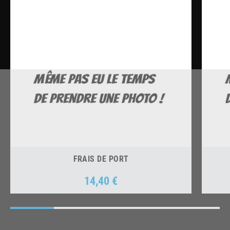
FRAIS DE PORT
14,40 €
Prix