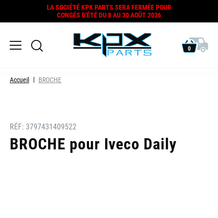
LA SOCIÉTÉ KPX PARTS SERA FERMÉE POUR
CONGÉS D'ÉTÉ DU 8 AU 30 AOÛT 2026
0
Accueil
BROCHE
RÉF:
3797431409522
BROCHE pour Iveco Daily