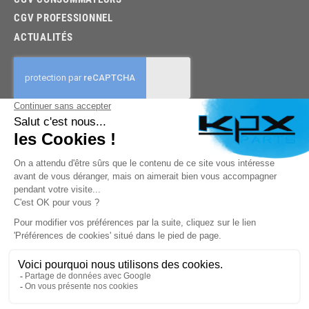
CGV PROFESSIONNEL
ACTUALITÉS
03.85.32.96.74
© 2026 -
KPX PARTS
- SITE CRÉÉ PAR
LET'S CLIC