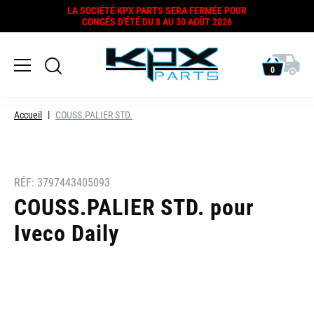
LA SOCIÉTÉ KPX PARTS SERA FERMÉE POUR
CONGÉS D'ÉTÉ DU 8 AU 30 AOÛT 2026
0
Accueil
COUSS.PALIER STD.
RÉF:
3797443405093
COUSS.PALIER STD. pour
Iveco Daily