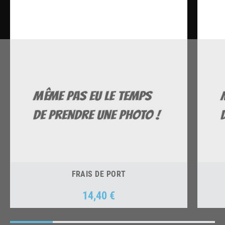
FRAIS DE PORT
14,40 €
Prix