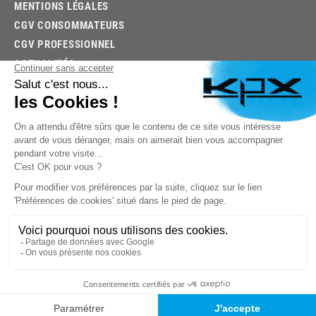
MENTIONS LÉGALES
CGV CONSOMMATEURS
CGV PROFESSIONNEL
ACTUALITÉS
03.85.32.96.74
© 2026 -
KPX PARTS
- SITE CRÉÉ PAR
LET'S CLIC
TROUVEZ LA BONNE PIÈCE RAPIDEMENT
03.85.32.96.74