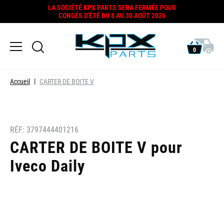
LA SOCIÉTÉ KPX PARTS SERA FERMÉE POUR
CONGÉS D'ÉTÉ DU 8 AU 30 AOÛT 2026
0
Accueil
CARTER DE BOITE V
RÉF:
3797444401216
CARTER DE BOITE V pour
Iveco Daily