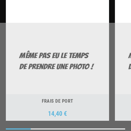
FRAIS DE PORT
14,40 €
Prix