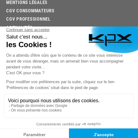
MENTIONS LÉGALES
CGV CONSOMMATEURS
CGV PROFESSIONNEL
ACTUALITÉS
03.85.32.96.74
© 2026 -
KPX PARTS
- SITE CRÉÉ PAR
LET'S CLIC
TROUVEZ LA BONNE PIÈCE RAPIDEMENT
03.85.32.96.74