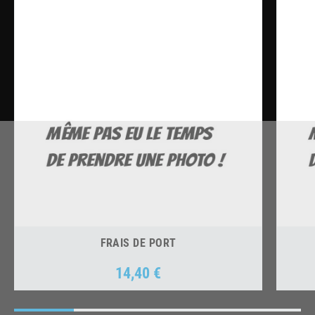
FRAIS DE PORT
14,40 €
Prix