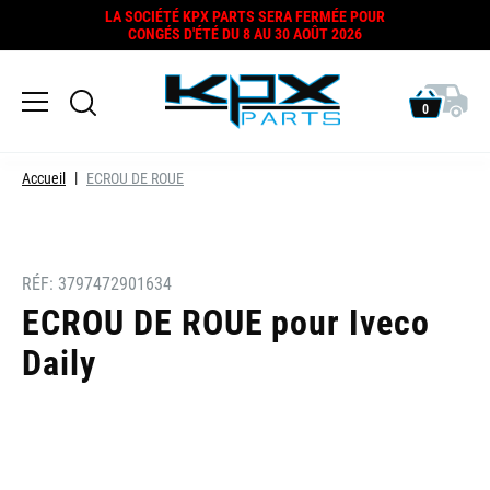
LA SOCIÉTÉ KPX PARTS SERA FERMÉE POUR
CONGÉS D'ÉTÉ DU 8 AU 30 AOÛT 2026
0
Accueil
ECROU DE ROUE
RÉF:
3797472901634
ECROU DE ROUE pour Iveco
Daily