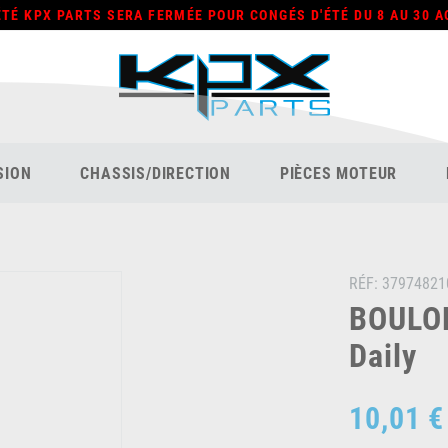
ÉTÉ KPX PARTS SERA FERMÉE POUR CONGÉS D'ÉTÉ DU 8 AU 30 A
SION
CHASSIS/DIRECTION
PIÈCES MOTEUR
RÉF:
37974821
BOULON
Daily
10,01 €