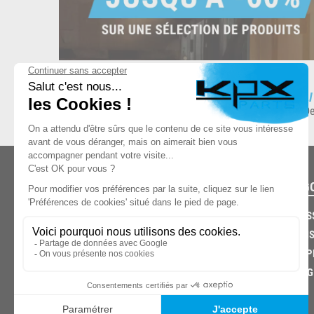
ESPACE DE STOCKAGE
L
8.500 produits en stock
De
CATÉG
CARROS
CHASSIS
03.85.32.96.74
ECHAPP
FREINAG
© 2026 -
KPX PARTS
- SITE CRÉÉ PAR
LET'S CLIC