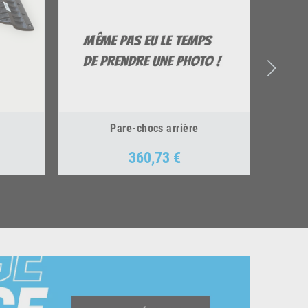
Pare-chocs arrière
360,73 €
Prix