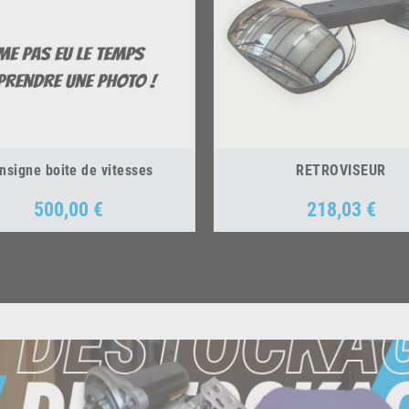
nsigne boite de vitesses
RETROVISEUR
500,00 €
218,03 €
Prix
Prix