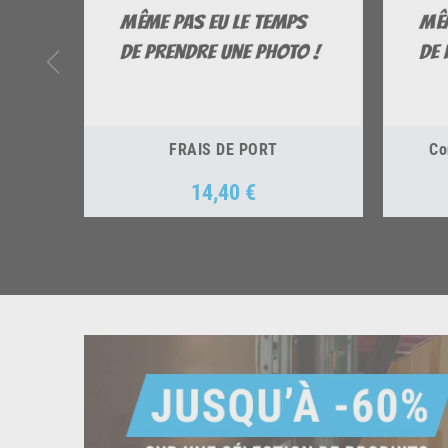
FRAIS DE PORT
Co
14,40 €
Prix