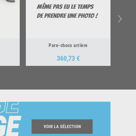
Pare-chocs arrière
360,73 €
Prix