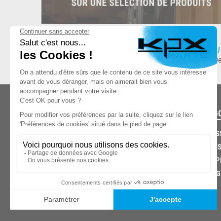
ESPACE DE STOCKAGE
L
8.500 produits en stock
De
CATÉG
CARROS
CHASSIS
03.85.32.96.74
ECHAPP
FREINAG
© 2026 -
KPX PARTS
- SITE CRÉÉ PAR
LET'S CLIC