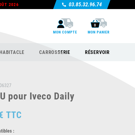
03.85.32.96.74
OÛT 2026
0
MON COMPTE
MON PANIER
HABITACLE
CARROSSERIE
RÉSERVOIR
06327
 pour Iveco Daily
€
TTC
ibles :