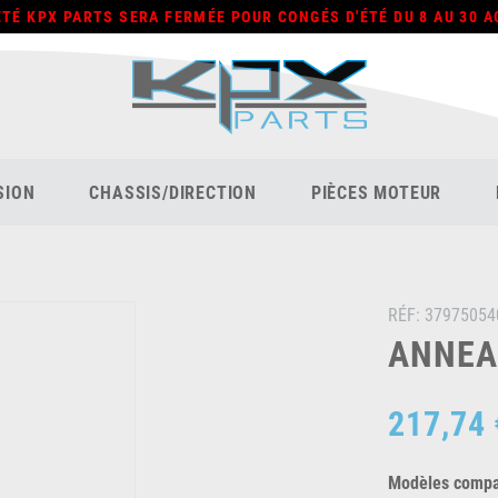
ÉTÉ KPX PARTS SERA FERMÉE POUR CONGÉS D'ÉTÉ DU 8 AU 30 A
SION
CHASSIS/DIRECTION
PIÈCES MOTEUR
RÉF:
37975054
ANNEAU
217,74 
Modèles compat