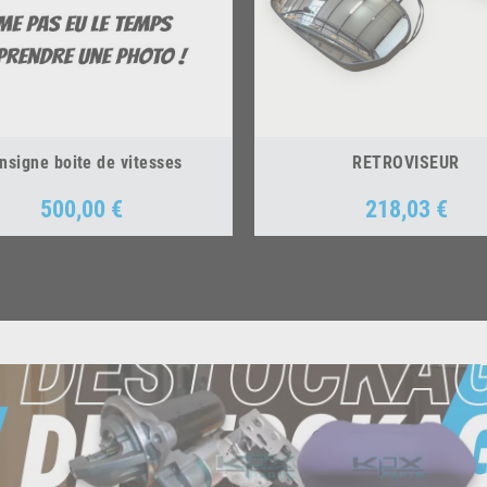
nsigne boite de vitesses
RETROVISEUR
500,00 €
218,03 €
Prix
Prix