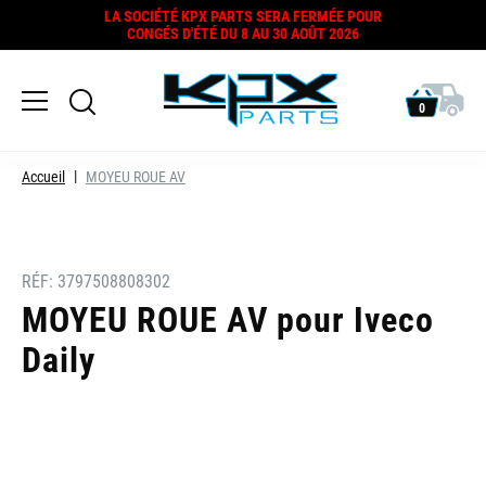
LA SOCIÉTÉ KPX PARTS SERA FERMÉE POUR
CONGÉS D'ÉTÉ DU 8 AU 30 AOÛT 2026
0
Accueil
MOYEU ROUE AV
RÉF:
3797508808302
MOYEU ROUE AV pour Iveco
Daily