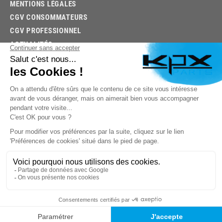
MENTIONS LÉGALES
CGV CONSOMMATEURS
CGV PROFESSIONNEL
ACTUALITÉS
03.85.32.96.74
© 2026 -
KPX PARTS
- SITE CRÉÉ PAR
LET'S CLIC
TROUVEZ LA BONNE PIÈCE RAPIDEMENT
03.85.32.96.74