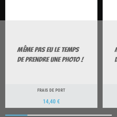
FRAIS DE PORT
14,40 €
Prix