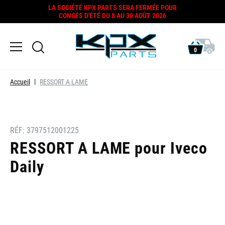
LA SOCIÉTÉ KPX PARTS SERA FERMÉE POUR
CONGÉS D'ÉTÉ DU 8 AU 30 AOÛT 2026
0
Accueil
RESSORT A LAME
RÉF:
3797512001225
RESSORT A LAME pour Iveco
Daily