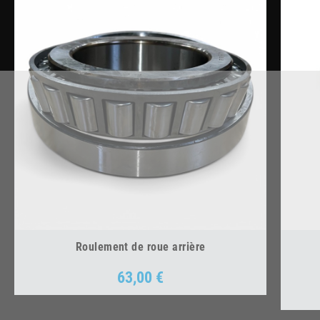
Roulement de roue arrière
63,00 €
Prix