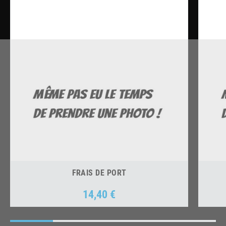
FRAIS DE PORT
14,40 €
Prix