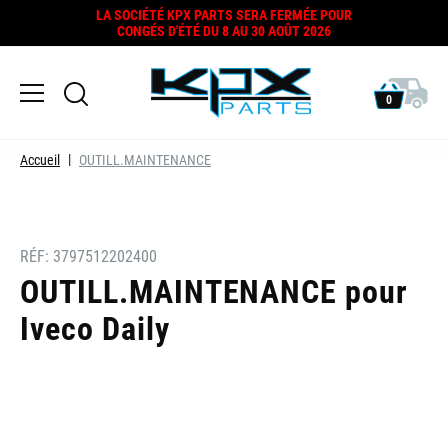
LA SOCIÉTÉ KPX PARTS SERA FERMÉE POUR
CONGÉS D'ÉTÉ DU 8 AU 30 AOÛT 2026
0
Accueil
OUTILL.MAINTENANCE
RÉF:
3797512202400
OUTILL.MAINTENANCE pour
Iveco Daily