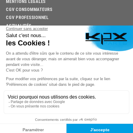
MENTIONS LÉGALES
CGV CONSOMMATEURS
CGV PROFESSIONNEL
ACTUALITÉS
03.85.32.96.74
© 2026 -
KPX PARTS
- SITE CRÉÉ PAR
LET'S CLIC
TROUVEZ LA BONNE PIÈCE RAPIDEMENT
03.85.32.96.74