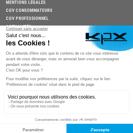
MENTIONS LÉGALES
CGV CONSOMMATEURS
CGV PROFESSIONNEL
ACTUALITÉS
03.85.32.96.74
© 2026 -
KPX PARTS
- SITE CRÉÉ PAR
LET'S CLIC
TROUVEZ LA BONNE PIÈCE RAPIDEMENT
03.85.32.96.74