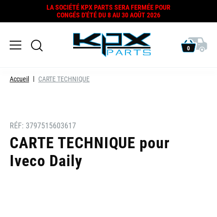
LA SOCIÉTÉ KPX PARTS SERA FERMÉE POUR
CONGÉS D'ÉTÉ DU 8 AU 30 AOÛT 2026
0
Accueil
CARTE TECHNIQUE
RÉF:
3797515603617
CARTE TECHNIQUE pour
Iveco Daily