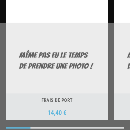
FRAIS DE PORT
14,40 €
Prix