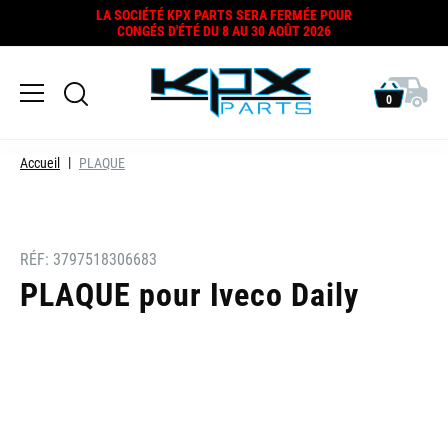
LA SOCIÉTÉ KPX PARTS SERA FERMÉE POUR
CONGÉS D'ÉTÉ DU 8 AU 30 AOÛT 2026
0
Accueil
PLAQUE
RÉF:
3797518306683
PLAQUE pour Iveco Daily