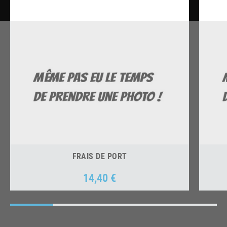
FRAIS DE PORT
14,40 €
Prix