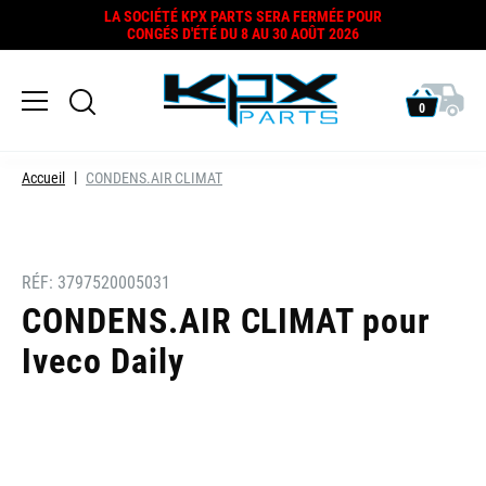
LA SOCIÉTÉ KPX PARTS SERA FERMÉE POUR
CONGÉS D'ÉTÉ DU 8 AU 30 AOÛT 2026
0
Accueil
CONDENS.AIR CLIMAT
RÉF:
3797520005031
CONDENS.AIR CLIMAT pour
Iveco Daily