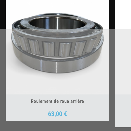
Roulement de roue arrière
63,00 €
Prix