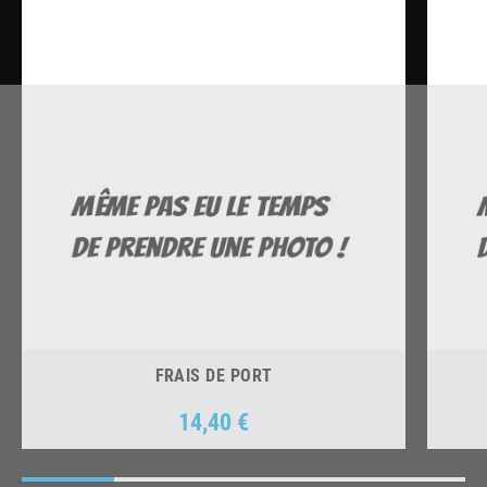
FRAIS DE PORT
14,40 €
Prix