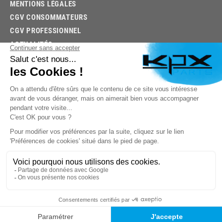
MENTIONS LÉGALES
CGV CONSOMMATEURS
CGV PROFESSIONNEL
ACTUALITÉS
03.85.32.96.74
© 2026 -
KPX PARTS
- SITE CRÉÉ PAR
LET'S CLIC
TROUVEZ LA BONNE PIÈCE RAPIDEMENT
03.85.32.96.74