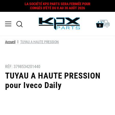
LA SOCIÉTÉ KPX PARTS SERA FERMÉE POUR
CONGÉS D'ÉTÉ DU 8 AU 30 AOÛT 2026
0
Accueil
TUYAU A HAUTE PRESSION
RÉF:
3798534201440
TUYAU A HAUTE PRESSION
pour Iveco Daily